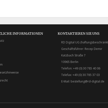
ZLICHE INFORMATIONEN
KONTAKTIEREN SIE UNS
utz
RD Digital UG (haftungsbeschränkt
Geschäftsführer: Recep Demir
Katzbach Straße 7
10965 Berlin
um
Telefon: +49 (0) 30 785 40 06
gesetzhinweise
Telefax: +49 (0) 30 785 37 03
srecht
E-Mail:
bestellung@rd-digital.de