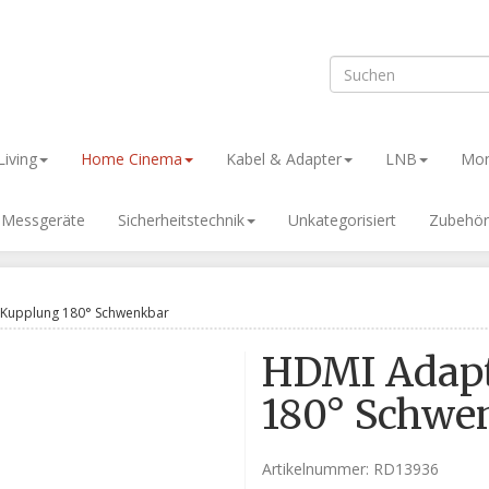
iving
Home Cinema
Kabel & Adapter
LNB
Mon
& Messgeräte
Sicherheitstechnik
Unkategorisiert
Zubehör
 Kupplung 180° Schwenkbar
HDMI Adapt
180° Schwe
Artikelnummer:
RD13936