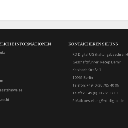
ZLICHE INFORMATIONEN
KONTAKTIEREN SIE UNS
utz
RD Digital UG (haftungsbeschränkt
Geschäftsführer: Recep Demir
Katzbach Straße 7
10965 Berlin
um
Telefon: +49 (0) 30 785 40 06
gesetzhinweise
Telefax: +49 (0) 30 785 37 03
srecht
E-Mail:
bestellung@rd-digital.de