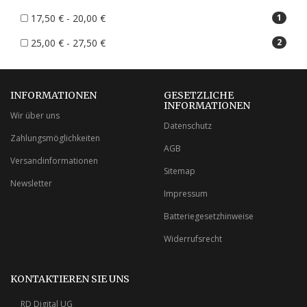
17,50 € - 20,00 €
1
25,00 € - 27,50 €
2
INFORMATIONEN
GESETZLICHE
INFORMATIONEN
Wir über uns
Datenschutz
Zahlungsmöglichkeiten
AGB
Versandinformationen
Sitemap
Newsletter
Impressum
Batteriegesetzhinweise
Widerrufsrecht
KONTAKTIEREN SIE UNS
RD Digital UG