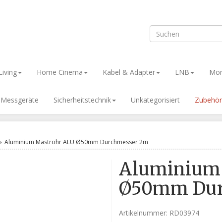
iving
Home Cinema
Kabel & Adapter
LNB
Mon
& Messgeräte
Sicherheitstechnik
Unkategorisiert
Zubehör
Aluminium Mastrohr ALU Ø50mm Durchmesser 2m
Aluminium
Ø50mm Dur
Artikelnummer:
RD03974