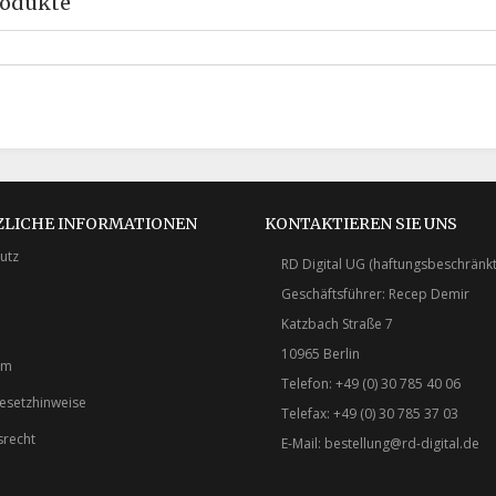
rodukte
ZLICHE INFORMATIONEN
KONTAKTIEREN SIE UNS
utz
RD Digital UG (haftungsbeschränkt
Geschäftsführer: Recep Demir
Katzbach Straße 7
10965 Berlin
um
Telefon: +49 (0) 30 785 40 06
gesetzhinweise
Telefax: +49 (0) 30 785 37 03
srecht
E-Mail:
bestellung@rd-digital.de