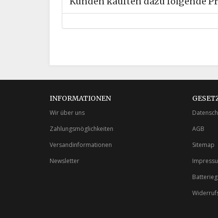
Kunden kauften dazu folgende P
INFORMATIONEN
GESET
Wir über uns
Datensch
Zahlungsmöglichkeiten
AGB
Versandinformationen
Sitemap
Newsletter
Impress
Batterie
Widerruf