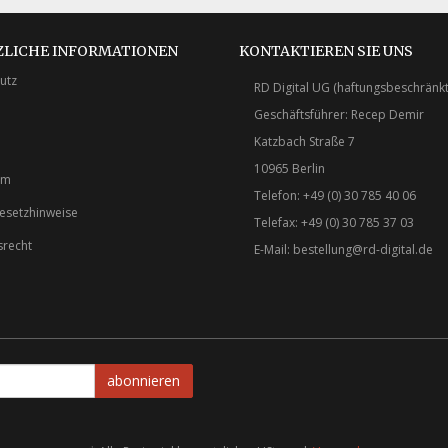
ZLICHE INFORMATIONEN
KONTAKTIEREN SIE UNS
utz
RD Digital UG (haftungsbeschränkt
Geschäftsführer: Recep Demir
Katzbach Straße 7
10965 Berlin
um
Telefon: +49 (0) 30 785 40 06
gesetzhinweise
Telefax: +49 (0) 30 785 37 03
srecht
E-Mail:
bestellung@rd-digital.de
abonnieren