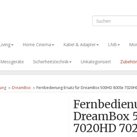
iving
Home Cinema
Kabel & Adapter
LNB
Mon
& Messgeräte
Sicherheitstechnik
Unkategorisiert
Zubehör
nung
DreamBox
Fernbedienung Ersatz für DreamBox 500HD 800Se 7020HD
Fernbedienu
DreamBox 
7020HD 702