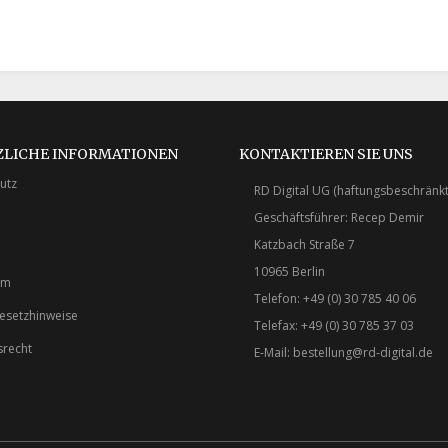
ZLICHE INFORMATIONEN
KONTAKTIEREN SIE UNS
utz
RD Digital UG (haftungsbeschränkt
Geschäftsführer: Recep Demir
Katzbach Straße 7
10965 Berlin
um
Telefon: +49 (0) 30 785 40 06
gesetzhinweise
Telefax: +49 (0) 30 785 37 03
srecht
E-Mail:
bestellung@rd-digital.de