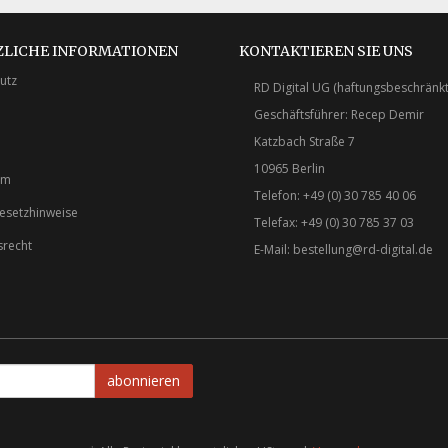
ZLICHE INFORMATIONEN
KONTAKTIEREN SIE UNS
utz
RD Digital UG (haftungsbeschränkt
Geschäftsführer: Recep Demir
Katzbach Straße 7
10965 Berlin
um
Telefon: +49 (0) 30 785 40 06
gesetzhinweise
Telefax: +49 (0) 30 785 37 03
srecht
E-Mail:
bestellung@rd-digital.de
abonnieren