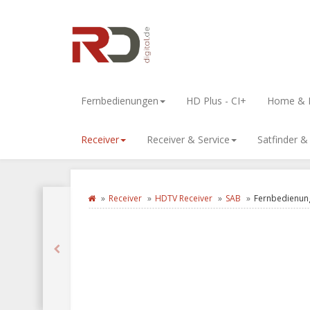
Fernbedienungen
HD Plus - CI+
Home & L
Receiver
Receiver & Service
Satfinder 
Receiver
HDTV Receiver
SAB
Fernbedienung