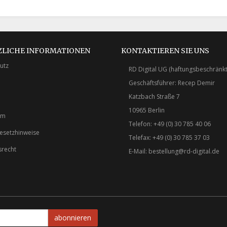
ZLICHE INFORMATIONEN
KONTAKTIEREN SIE UNS
utz
RD Digital UG (haftungsbeschränkt
Geschäftsführer: Recep Demir
Katzbach Straße 7
10965 Berlin
um
Telefon: +49 (0) 30 785 40 06
gesetzhinweise
Telefax: +49 (0) 30 785 37 03
srecht
E-Mail:
bestellung@rd-digital.de
abonnieren