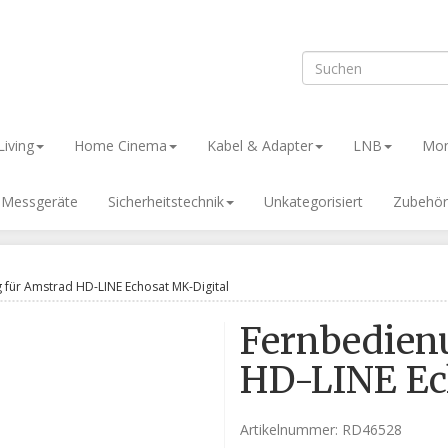
iving
Home Cinema
Kabel & Adapter
LNB
Mon
& Messgeräte
Sicherheitstechnik
Unkategorisiert
Zubehör
 für Amstrad HD-LINE Echosat MK-Digital
Fernbedien
HD-LINE Ec
Artikelnummer:
RD46528