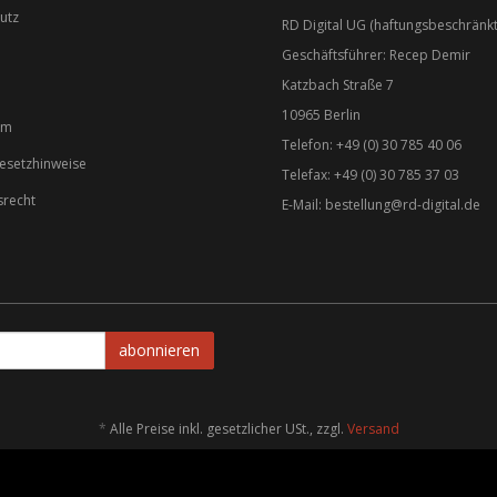
utz
RD Digital UG (haftungsbeschränkt
Geschäftsführer: Recep Demir
Katzbach Straße 7
10965 Berlin
um
Telefon: +49 (0) 30 785 40 06
gesetzhinweise
Telefax: +49 (0) 30 785 37 03
srecht
E-Mail:
bestellung@rd-digital.de
abonnieren
*
Alle Preise inkl. gesetzlicher USt., zzgl.
Versand