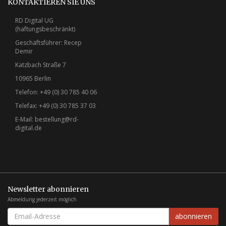
KONTAKTIEREN SIE UNS
RD Digital UG
(haftungsbeschränkt)
Geschäftsführer: Recep
Demir
Katzbach Straße 7
10965 Berlin
Telefon: +49 (0) 30 785 40 06
Telefax: +49 (0) 30 785 37 03
E-Mail:
bestellung@rd-
digital.de
Newsletter abonnieren
Abmeldung jederzeit möglich
EMAIL-
abonnieren
ADRESSE