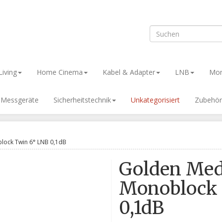
iving
Home Cinema
Kabel & Adapter
LNB
Mon
& Messgeräte
Sicherheitstechnik
Unkategorisiert
Zubehör
lock Twin 6° LNB 0,1dB
Golden Med
Monoblock 
0,1dB