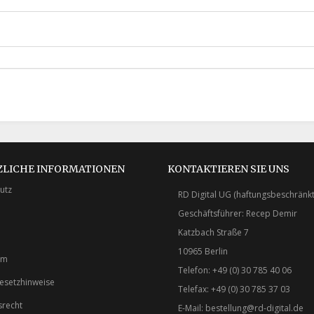
ZLICHE INFORMATIONEN
KONTAKTIEREN SIE UNS
utz
RD Digital UG (haftungsbeschränkt
Geschäftsführer: Recep Demir
Katzbach Straße 7
10965 Berlin
um
Telefon: +49 (0) 30 785 40 06
gesetzhinweise
Telefax: +49 (0) 30 785 37 03
srecht
E-Mail:
bestellung@rd-digital.de