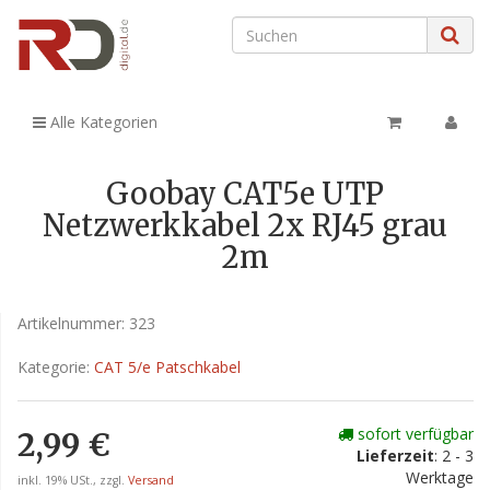
Alle Kategorien
Goobay CAT5e UTP
Netzwerkkabel 2x RJ45 grau
2m
Artikelnummer:
323
Kategorie:
CAT 5/e Patschkabel
sofort verfügbar
2,99 €
Lieferzeit
: 2 - 3
Werktage
inkl. 19% USt., zzgl.
Versand