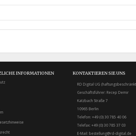
ZLICHE INFORMATIONEN
KONTAKTIEREN SIE UNS
utz
RD Digital UG (haftungsbeschränkt
Geschäftsführer: Recep Demir
Katzbach Straße 7
10965 Berlin
um
Telefon: +49 (0) 30 785 40 06
gesetzhinweise
Telefax: +49 (0) 30 785 37 03
srecht
E-Mail:
bestellung@rd-digital.de