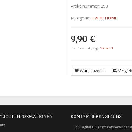
Artikelnummer:
290
Kategorie:
DVI zu HDMI
9,90 €
inkl. 19% USt., zzgl.
Versand
Wunschzettel
Verglei
ZLICHE INFORMATIONEN
KONTAKTIEREN SIE UNS
utz
RD Digital UG (haftungsbeschränkt