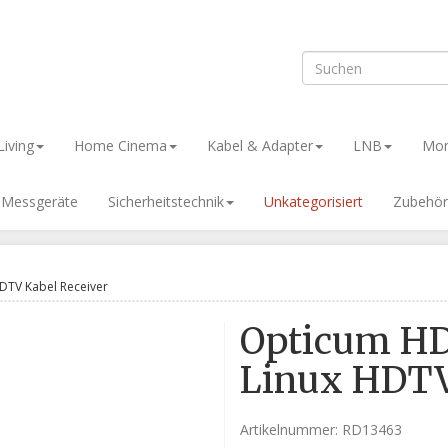
iving
Home Cinema
Kabel & Adapter
LNB
Mon
& Messgeräte
Sicherheitstechnik
Unkategorisiert
Zubehör
DTV Kabel Receiver
Opticum HD
Linux HDTV
Artikelnummer:
RD13463