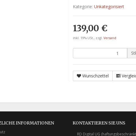
Kategorie:
Unkategorisiert
139,00 €
inkl. 19% USt., zzgl.
Versand
St
Wunschzettel
Verglei
ZLICHE INFORMATIONEN
KONTAKTIEREN SIE UNS
utz
RD Digital UG (haftungsbeschränkt