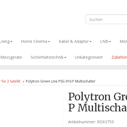
iving
Home Cinema
Kabel & Adapter
LNB
Mon
& Messgeräte
Sicherheitstechnik
Unkategorisiert
Zubehör
 für 2 Satellit
Polytron Green Line PSG 916 P Multischalter
Polytron Gr
P Multischa
Artikelnummer:
RD63759