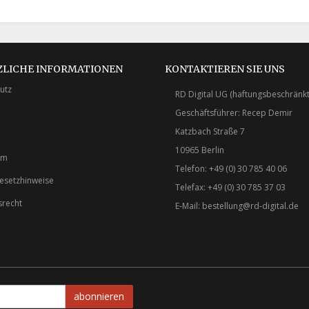
ZLICHE INFORMATIONEN
KONTAKTIEREN SIE UNS
utz
RD Digital UG (haftungsbeschränkt
Geschäftsführer: Recep Demir
Katzbach Straße 7
10965 Berlin
um
Telefon: +49 (0) 30 785 40 06
gesetzhinweise
Telefax: +49 (0) 30 785 37 03
srecht
E-Mail:
bestellung@rd-digital.de
abonnieren