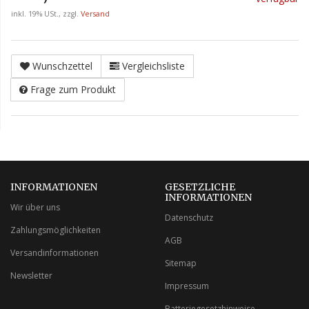
inkl. 19% USt., zzgl.
Versand
Wunschzettel
Vergleichsliste
Frage zum Produkt
INFORMATIONEN
GESETZLICHE
INFORMATIONEN
Wir über uns
Datenschutz
Zahlungsmöglichkeiten
AGB
Versandinformationen
Sitemap
Newsletter
Impressum
Batteriegesetzhinweise