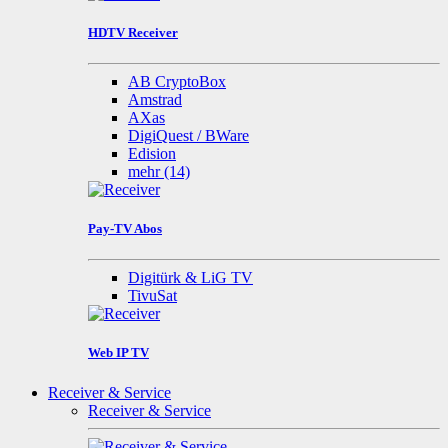
HDTV Receiver
AB CryptoBox
Amstrad
AXas
DigiQuest / BWare
Edision
mehr
(14)
Pay-TV Abos
Digitürk & LiG TV
TivuSat
Web IP TV
Receiver & Service
Receiver & Service