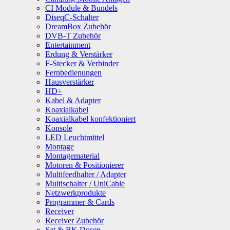
CI Module & Bundels
DiseqC-Schalter
DreamBox Zubehör
DVB-T Zubehör
Entertainment
Erdung & Verstärker
F-Stecker & Verbinder
Fernbedienungen
Hausverstärker
HD+
Kabel & Adapter
Koaxialkabel
Koaxialkabel konfektioniert
Konsole
LED Leuchtmittel
Montage
Montagematerial
Motoren & Positionierer
Multifeedhalter / Adapter
Multischalter / UniCable
Netzwerkprodukte
Programmer & Cards
Receiver
Receiver Zubehör
Sat & BK Dosen