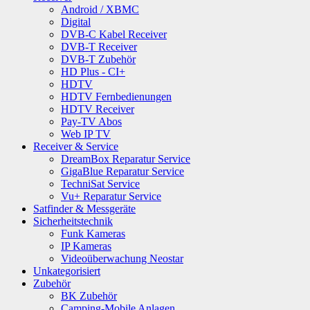
Android / XBMC
Digital
DVB-C Kabel Receiver
DVB-T Receiver
DVB-T Zubehör
HD Plus - CI+
HDTV
HDTV Fernbedienungen
HDTV Receiver
Pay-TV Abos
Web IP TV
Receiver & Service
DreamBox Reparatur Service
GigaBlue Reparatur Service
TechniSat Service
Vu+ Reparatur Service
Satfinder & Messgeräte
Sicherheitstechnik
Funk Kameras
IP Kameras
Videoüberwachung Neostar
Unkategorisiert
Zubehör
BK Zubehör
Camping-Mobile Anlagen