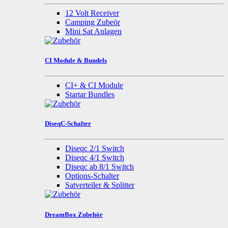
12 Volt Receiver
Camping Zubeör
Mini Sat Anlagen
CI Module & Bundels
CI+ & CI Module
Startar Bundles
DiseqC-Schalter
Diseqc 2/1 Switch
Diseqc 4/1 Switch
Diseqc ab 8/1 Switch
Options-Schalter
Satverteiler & Splitter
DreamBox Zubehör