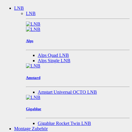
LNB
LNB
Alps
Alps Quad LNB
Alps Single LNB
Amstard
Amstart Universal OCTO LNB
Gigablue
Gigablue Rocket Twin LNB
Montage Zubehör