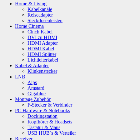
Home & Living
Kabelkanäle
Reiseadapter
Steckdosenleisten
Home Cinema
Cinch Kabel
DVI zu HDMI
HDMI Adapter
HDMI Kabel
HDMI Splitter
Lichtleiterkabel
Kabel & Adapter
Klinkenstecker
LNB
Alps
Amstard
Gigablue
Montage Zubehör
F-Stecker & Verbinder
PC Hardware & Notebooks
Dockingstation
Kopfhörer & Headsets
Tastatur & Maus
USB HUB`s & Verteiler
Receiver