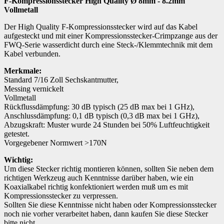
F-Kompressionsstecker High Quality Ø 8mm - 8.2mm
Vollmetall
Der High Quality F-Kompressionsstecker wird auf das Kabel
aufgesteckt und mit einer Kompressionsstecker-Crimpzange aus der
FWQ-Serie wasserdicht durch eine Steck-/Klemmtechnik mit dem
Kabel verbunden.
Merkmale:
Standard 7/16 Zoll Sechskantmutter,
Messing vernickelt
Vollmetall
Rückflussdämpfung: 30 dB typisch (25 dB max bei 1 GHz),
Anschlussdämpfung: 0,1 dB typisch (0,3 dB max bei 1 GHz),
Abzugskraft: Muster wurde 24 Stunden bei 50% Luftfeuchtigkeit
getestet.
Vorgegebener Normwert >170N
Wichtig:
Um diese Stecker richtig montieren können, sollten Sie neben dem
richtigen Werkzeug auch Kenntnisse darüber haben, wie ein
Koaxialkabel richtig konfektioniert werden muß um es mit
Kompressionsstecker zu verpressen.
Sollten Sie diese Kenntnisse nicht haben oder Kompressionsstecker
noch nie vorher verarbeitet haben, dann kaufen Sie diese Stecker
bitte nicht.