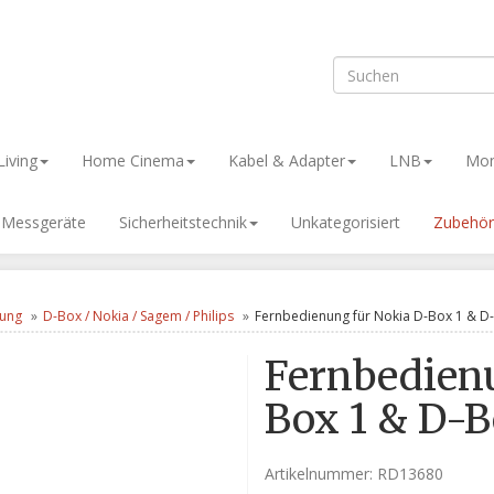
iving
Home Cinema
Kabel & Adapter
LNB
Mon
& Messgeräte
Sicherheitstechnik
Unkategorisiert
Zubehör
nung
D-Box / Nokia / Sagem / Philips
Fernbedienung für Nokia D-Box 1 & D
Fernbedien
Box 1 & D-B
Artikelnummer:
RD13680