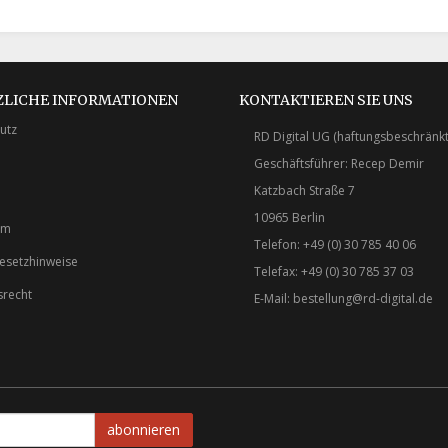
ZLICHE INFORMATIONEN
KONTAKTIEREN SIE UNS
utz
RD Digital UG (haftungsbeschränkt
Geschäftsführer: Recep Demir
Katzbach Straße 7
10965 Berlin
um
Telefon: +49 (0) 30 785 40 06
gesetzhinweise
Telefax: +49 (0) 30 785 37 03
srecht
E-Mail:
bestellung@rd-digital.de
abonnieren