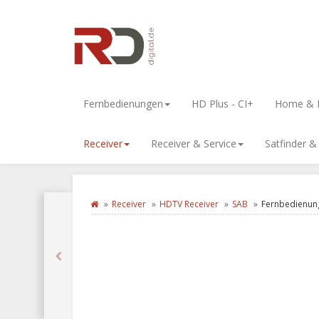
Fernbedienungen
HD Plus - CI+
Home & L
Receiver
Receiver & Service
Satfinder 
Receiver
HDTV Receiver
SAB
Fernbedienung