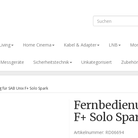
iving
Home Cinema
Kabel & Adapter
LNB
Mon
& Messgeräte
Sicherheitstechnik
Unkategorisiert
Zubehör
 für SAB Unix F+ Solo Spark
Fernbedien
F+ Solo Spa
Artikelnummer:
RD06694