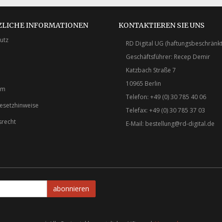
ZLICHE INFORMATIONEN
KONTAKTIEREN SIE UNS
utz
RD Digital UG (haftungsbeschränkt
Geschäftsführer: Recep Demir
Katzbach Straße 7
10965 Berlin
um
Telefon: +49 (0) 30 785 40 06
gesetzhinweise
Telefax: +49 (0) 30 785 37 03
srecht
E-Mail:
bestellung@rd-digital.de
abonnieren