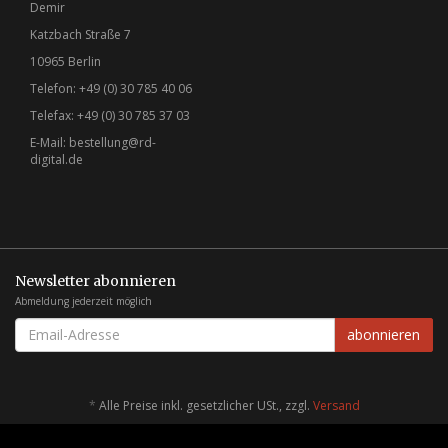
Demir
Katzbach Straße 7
10965 Berlin
Telefon: +49 (0) 30 785 40 06
Telefax: +49 (0) 30 785 37 03
E-Mail:
bestellung@rd-
digital.de
Newsletter abonnieren
Abmeldung jederzeit möglich
EMAIL-
abonnieren
ADRESSE
*
Alle Preise inkl. gesetzlicher USt., zzgl.
Versand