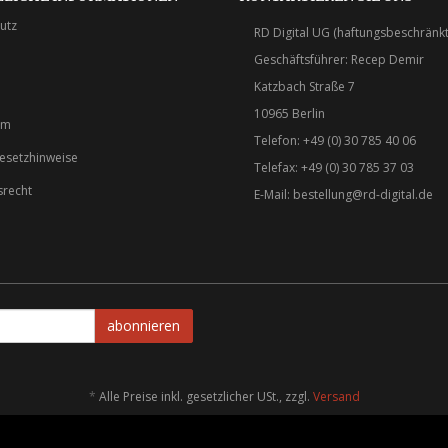
utz
RD Digital UG (haftungsbeschränkt
Geschäftsführer: Recep Demir
Katzbach Straße 7
10965 Berlin
um
Telefon: +49 (0) 30 785 40 06
gesetzhinweise
Telefax: +49 (0) 30 785 37 03
srecht
E-Mail:
bestellung@rd-digital.de
abonnieren
*
Alle Preise inkl. gesetzlicher USt., zzgl.
Versand