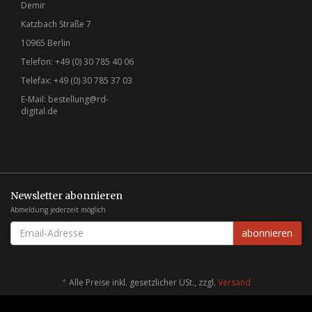
Demir
Katzbach Straße 7
10965 Berlin
Telefon: +49 (0) 30 785 40 06
Telefax: +49 (0) 30 785 37 03
E-Mail:
bestellung@rd-
digital.de
Newsletter abonnieren
Abmeldung jederzeit möglich
EMAIL-
abonnieren
ADRESSE
*
Alle Preise inkl. gesetzlicher USt., zzgl.
Versand