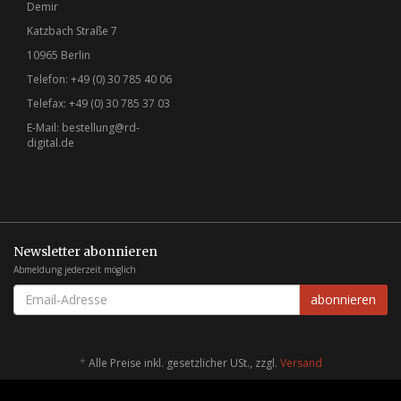
Demir
Katzbach Straße 7
10965 Berlin
Telefon: +49 (0) 30 785 40 06
Telefax: +49 (0) 30 785 37 03
E-Mail:
bestellung@rd-
digital.de
Newsletter abonnieren
Abmeldung jederzeit möglich
EMAIL-
abonnieren
ADRESSE
*
Alle Preise inkl. gesetzlicher USt., zzgl.
Versand